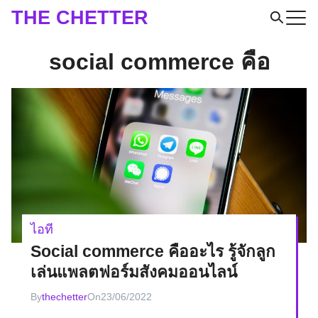
Skip
THE CHETTER
to
Search
content
social commerce คือ
for:
ไอที
Social commerce คืออะไร รู้จักลูก
เล่นแพลตฟอร์มสังคมออนไลน์
By
thechetter
On
23/06/2022