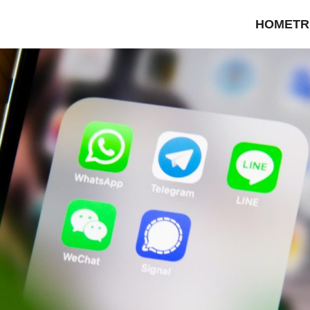
HOME
TR
earch
r: