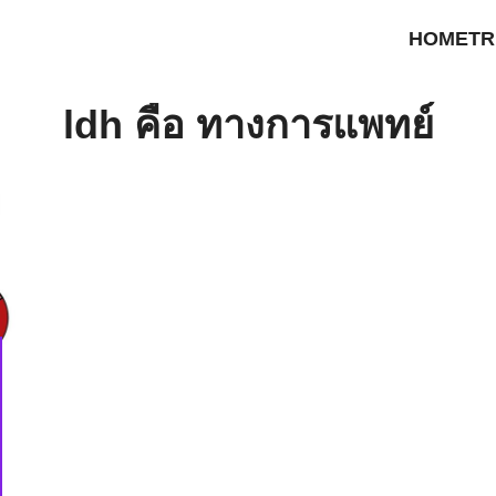
HOME
TR
earch
ldh คือ ทางการแพทย์
r: