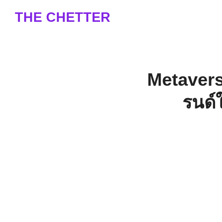
Skip
THE CHETTER
to
content
S
fo
Metavers
รนด์