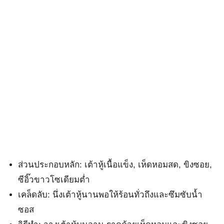
ส่วนประกอบหลัก: เต้าหู้เนื้อแข็ง, เห็ดหอมสด, ขิงซอย,
ซีอิ๊วขาวโซเดียมต่ำ
เคล็ดลับ: นึ่งเต้าหู้นานพอให้ร้อนทั่วถึงและซึมซับน้ำ
ซอส