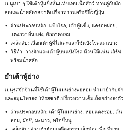
เมนูเบา ๆ ใช้เต้าหู้แข็งหั่นแท่งแทนเนื้อสัตว์ ทานคู่กับผัก
สดและน้ำสลัดรสชาติเปรี้ยวหวานหรือซีอิ๊วญี่ปุ่น
ส่วนประกอบหลัก: แป้งโรล, เต้าหู้แข็ง, แครอทฝอย,
แตงกวาหั่นแท่ง, ผักกาดหอม
เคล็ดลับ: เลือกเต้าหู้ที่ไม่เละและใช้แป้งโรลแผ่นบาง
วิธีทำ: วางผักและเต้าหู้บนแป้งโรล ม้วนให้แน่น เสิร์ฟ
พร้อมน้ำสลัด
ยำเต้าหู้ย่าง
เมนูรสจัดจ้านที่ใช้เต้าหู้โมเมนย่างพอหอม นำมายำกับผัก
และสมุนไพรสด ให้รสชาติเปรี้ยวหวานเค็มเผ็ดอย่างลงตัว
ส่วนประกอบหลัก: เต้าหู้โมเมนย่าง, หอมแดงซอย, ต้น
หอม, ผักชี, มะนาว, พริกขี้หนู
เคล็ดลับ: ย่างเต้าหู้จนเหลืองกรอบเล็กน้อยเพื่อเพิ่มรส