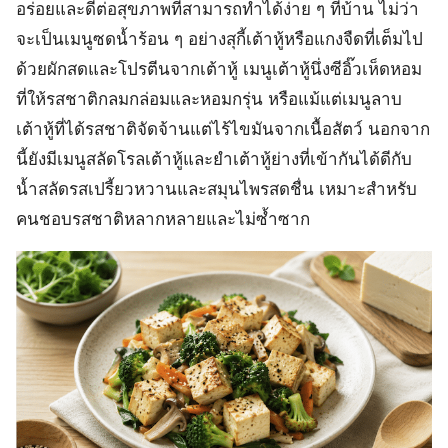
อร่อยและดีต่อสุขภาพที่สามารถทำได้ง่าย ๆ ที่บ้าน ไม่ว่า
จะเป็นเมนูซดน้ำร้อน ๆ อย่างสุกี้เต้าหู้หรือแกงจืดที่เต็มไป
ด้วยผักสดและโปรตีนจากเต้าหู้ เมนูเต้าหู้นึ่งซีอิ๊วเห็ดหอม
ที่ให้รสชาติกลมกล่อมและหอมกรุ่น หรือแม้แต่เมนูลาบ
เต้าหู้ที่ได้รสชาติจัดจ้านแต่ไร้ไขมันจากเนื้อสัตว์ นอกจาก
นี้ยังมีเมนูสลัดโรลเต้าหู้และยำเต้าหู้ย่างที่เข้ากันได้ดีกับ
น้ำสลัดรสเปรี้ยวหวานและสมุนไพรสดชื่น เหมาะสำหรับ
คนชอบรสชาติหลากหลายและไม่ซ้ำซาก