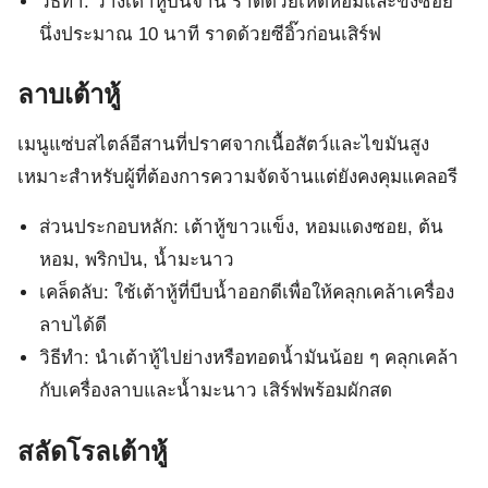
วิธีทำ: วางเต้าหู้บนจาน ราดด้วยเห็ดหอมและขิงซอย
นึ่งประมาณ 10 นาที ราดด้วยซีอิ๊วก่อนเสิร์ฟ
ลาบเต้าหู้
เมนูแซ่บสไตล์อีสานที่ปราศจากเนื้อสัตว์และไขมันสูง
เหมาะสำหรับผู้ที่ต้องการความจัดจ้านแต่ยังคงคุมแคลอรี
ส่วนประกอบหลัก: เต้าหู้ขาวแข็ง, หอมแดงซอย, ต้น
หอม, พริกป่น, น้ำมะนาว
เคล็ดลับ: ใช้เต้าหู้ที่บีบน้ำออกดีเพื่อให้คลุกเคล้าเครื่อง
ลาบได้ดี
วิธีทำ: นำเต้าหู้ไปย่างหรือทอดน้ำมันน้อย ๆ คลุกเคล้า
กับเครื่องลาบและน้ำมะนาว เสิร์ฟพร้อมผักสด
สลัดโรลเต้าหู้