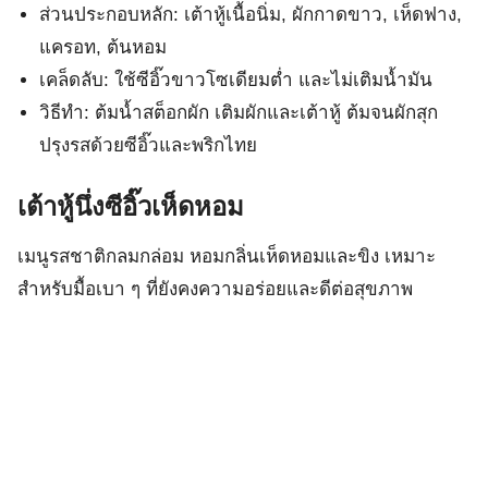
ส่วนประกอบหลัก: เต้าหู้เนื้อนิ่ม, ผักกาดขาว, เห็ดฟาง,
แครอท, ต้นหอม
เคล็ดลับ: ใช้ซีอิ๊วขาวโซเดียมต่ำ และไม่เติมน้ำมัน
วิธีทำ: ต้มน้ำสต็อกผัก เติมผักและเต้าหู้ ต้มจนผักสุก
ปรุงรสด้วยซีอิ๊วและพริกไทย
เต้าหู้นึ่งซีอิ๊วเห็ดหอม
เมนูรสชาติกลมกล่อม หอมกลิ่นเห็ดหอมและขิง เหมาะ
สำหรับมื้อเบา ๆ ที่ยังคงความอร่อยและดีต่อสุขภาพ