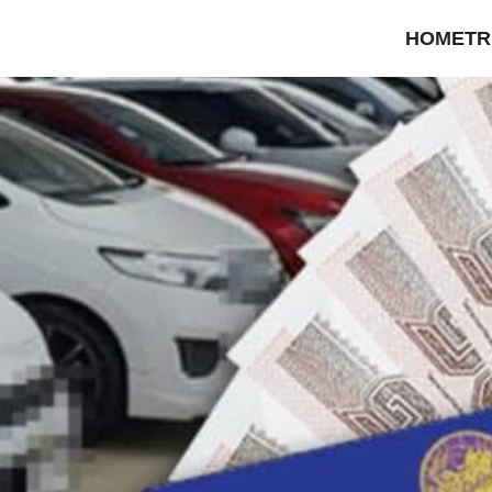
HOME
TR
earch
r: