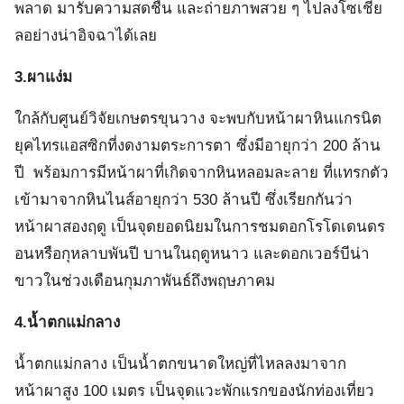
พลาด มารับความสดชื่น และถ่ายภาพสวย ๆ ไปลงโซเชีย
ลอย่างน่าอิจฉาได้เลย
3.ผาแง่ม
ใกล้กับศูนย์วิจัยเกษตรขุนวาง จะพบกับหน้าผาหินแกรนิต
ยุคไทรแอสซิกที่งดงามตระการตา ซึ่งมีอายุกว่า 200 ล้าน
ปี พร้อมการมีหน้าผาที่เกิดจากหินหลอมละลาย ที่แทรกตัว
เข้ามาจากหินไนส์อายุกว่า 530 ล้านปี ซึ่งเรียกกันว่า
หน้าผาสองฤดู เป็นจุดยอดนิยมในการชมดอกโรโดเดนดร
อนหรือกุหลาบพันปี บานในฤดูหนาว และดอกเวอร์บีน่า
ขาวในช่วงเดือนกุมภาพันธ์ถึงพฤษภาคม
4.น้ำตกแม่กลาง
น้ำตกแม่กลาง เป็นน้ำตกขนาดใหญ่ที่ไหลลงมาจาก
หน้าผาสูง 100 เมตร เป็นจุดแวะพักแรกของนักท่องเที่ยว