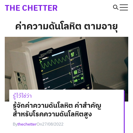
Skip
THE CHETTER
to
Search
ค่าความดันโลหิต ตามอายุ
content
for:
รู้ไว้ใช่ว่า
รู้จักค่าความดันโลหิต ค่าสำคัญ
สำหรับโรคความดันโลหิตสูง
By
thechetter
On
27/08/2022